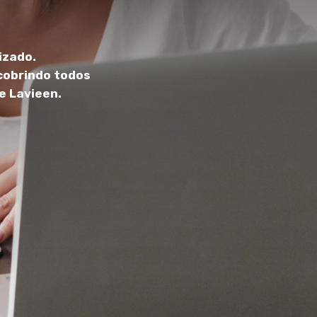
izado.
 cobrindo todos
e Lavieen.