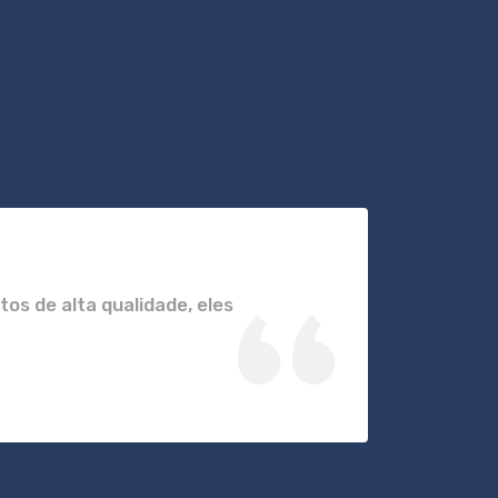
os de alta qualidade, eles
"Cont
extre
fez t
Carlos