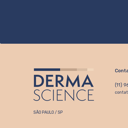
Cont
(11) 
contat
SÃO PAULO / SP